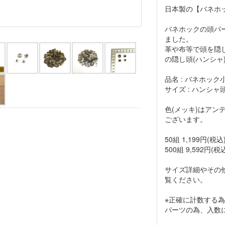
日本製の【バネホック
バネホックの頭パ
ました。
革や布等で頭を隠
の隠し頭(ハンシャ
品名 : バネホック小
サイズ : ハンシャ頭
色(メッキ)はアン
ございます。
50組 1,199円(税込
500組 9,592円(税
サイズ詳細やその
覧ください。
※正確に計数する
パーツの為、入数