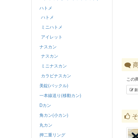
ハトメ
ハトメ
ミニハトメ
アイレット
ナスカン
ナスカン
商
ミニナスカン
カラビナスカン
この
美錠(バックル)
新
一本線送り(移動カン)
Dカン
そ
角カン(小カン)
丸カン
押二重リング