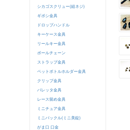
シカゴスクリュー(組ネジ)
ギボシ金具
ドロップハンドル
キーケース金具
リールキー金具
ボールチェーン
ストラップ金具
ペットボトルホルダー金具
クリップ金具
バレッタ金具
レース留め金具
ミニチュア金具
ミニバックル(ミニ美錠)
がま口 口金