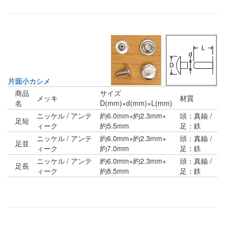
片面小カシメ
商品
サイズ
メッキ
材質
名
D(mm)×d(mm)×L(mm)
ニッケル / アンテ
約6.0mm×約2.3mm×
頭：真鍮 /
足短
ィーク
約5.5mm
足：鉄
ニッケル / アンテ
約6.0mm×約2.3mm×
頭：真鍮 /
足並
ィーク
約7.0mm
足：鉄
ニッケル / アンテ
約6.0mm×約2.3mm×
頭：真鍮 /
足長
ィーク
約8.5mm
足：鉄