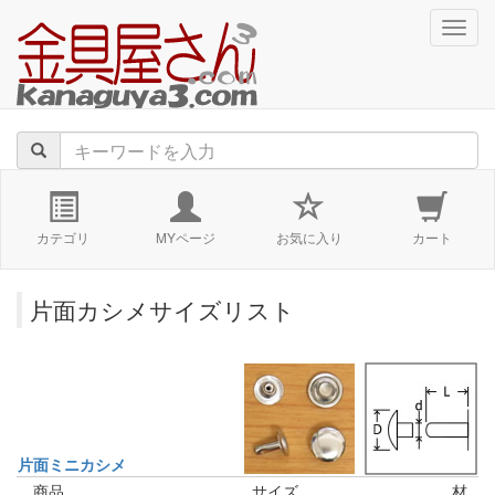
navig
カテゴリ
MYページ
お気に入り
カート
片面カシメサイズリスト
片面ミニカシメ
商品
サイズ
材