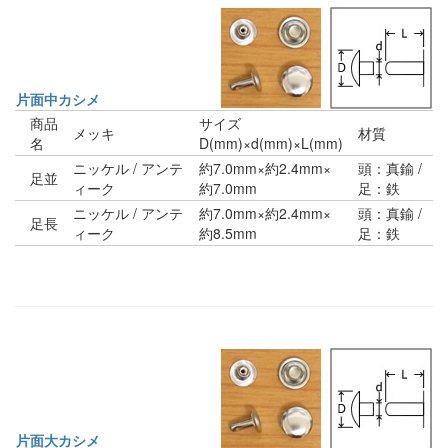
片面中カシメ
商品
サイズ
メッキ
材質
名
D(mm)×d(mm)×L(mm)
ニッケル / アンテ
約7.0mm×約2.4mm×
頭：真鍮 /
足並
ィーク
約7.0mm
足：鉄
ニッケル / アンテ
約7.0mm×約2.4mm×
頭：真鍮 /
足長
ィーク
約8.5mm
足：鉄
片面大カシメ