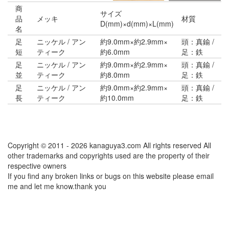
商
サイズ
品
メッキ
材質
D(mm)×d(mm)×L(mm)
名
足
ニッケル / アン
約9.0mm×約2.9mm×
頭：真鍮 /
短
ティーク
約6.0mm
足：鉄
足
ニッケル / アン
約9.0mm×約2.9mm×
頭：真鍮 /
並
ティーク
約8.0mm
足：鉄
足
ニッケル / アン
約9.0mm×約2.9mm×
頭：真鍮 /
長
ティーク
約10.0mm
足：鉄
Copyright © 2011 - 2026 kanaguya3.com All rights reserved All
other trademarks and copyrights used are the property of their
respective owners
If you find any broken links or bugs on this website please email
me and let me know.thank you