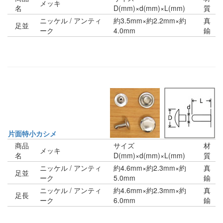
メッキ
名
D(mm)×d(mm)×L(mm)
質
ニッケル / アンティ
約3.5mm×約2.2mm×約
真
足並
ーク
4.0mm
鍮
片面特小カシメ
商品
サイズ
材
メッキ
名
D(mm)×d(mm)×L(mm)
質
ニッケル / アンティ
約4.6mm×約2.3mm×約
真
足並
ーク
5.0mm
鍮
ニッケル / アンティ
約4.6mm×約2.3mm×約
真
足長
ーク
6.0mm
鍮