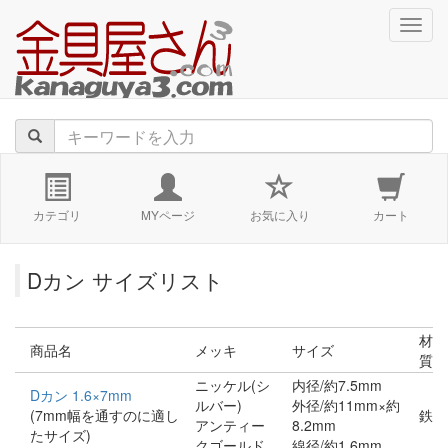
navig
カテゴリ
MYページ
お気に入り
カート
Dカン サイズリスト
材
商品名
メッキ
サイズ
質
ニッケル(シ
内径/約7.5mm
Dカン 1.6×7mm
ルバー)
外径/約11mm×約
(7mm幅を通すのに適し
鉄
アンティー
8.2mm
たサイズ)
クゴールド
線径/約1.6mm