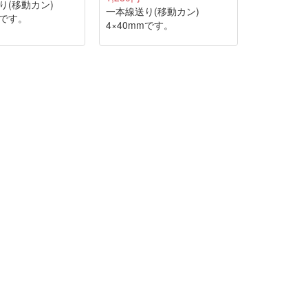
り(移動カン)
一本線送り(移動カン)
mです。
4×40mmです。