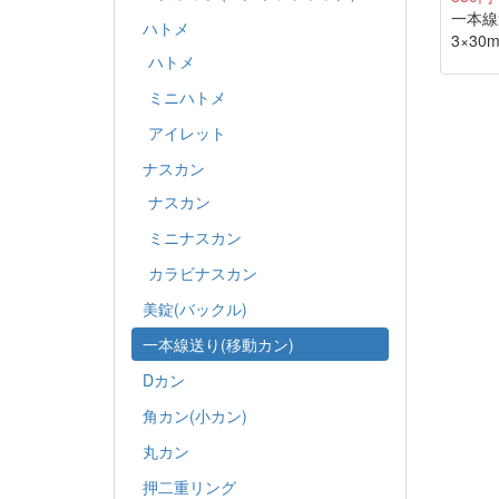
一本線
ハトメ
3×3
ハトメ
ミニハトメ
アイレット
ナスカン
ナスカン
ミニナスカン
カラビナスカン
美錠(バックル)
一本線送り(移動カン)
Dカン
角カン(小カン)
丸カン
押二重リング