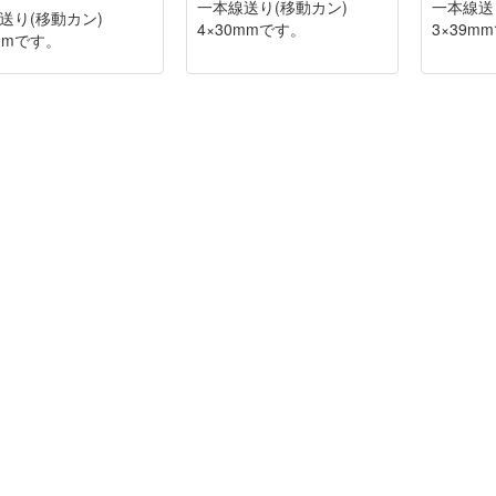
一本線送り(移動カン)
一本線送
送り(移動カン)
4×30mmです。
3×39m
0mmです。