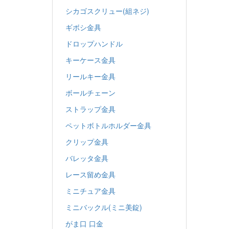
シカゴスクリュー(組ネジ)
ギボシ金具
ドロップハンドル
キーケース金具
リールキー金具
ボールチェーン
ストラップ金具
ペットボトルホルダー金具
クリップ金具
バレッタ金具
レース留め金具
ミニチュア金具
ミニバックル(ミニ美錠)
がま口 口金