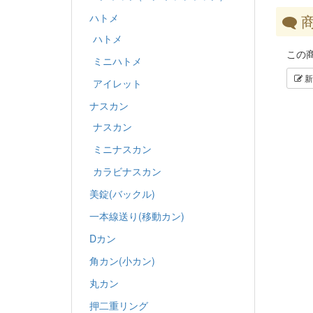
ハトメ
商
ハトメ
この
ミニハトメ
新
アイレット
ナスカン
ナスカン
ミニナスカン
カラビナスカン
美錠(バックル)
一本線送り(移動カン)
Dカン
角カン(小カン)
丸カン
押二重リング