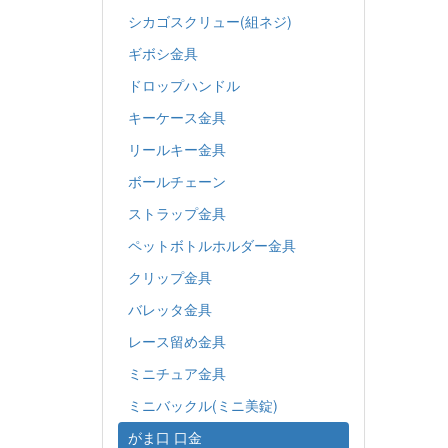
シカゴスクリュー(組ネジ)
ギボシ金具
ドロップハンドル
キーケース金具
リールキー金具
ボールチェーン
ストラップ金具
ペットボトルホルダー金具
クリップ金具
バレッタ金具
レース留め金具
ミニチュア金具
ミニバックル(ミニ美錠)
がま口 口金