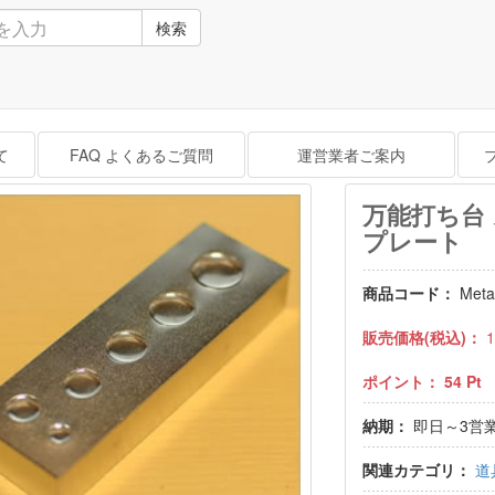
検索
て
FAQ よくあるご質問
運営業者ご案内
万能打ち台
プレート
商品コード：
Meta
販売価格(税込)：
1
ポイント：
54
Pt
納期：
即日～3営
関連カテゴリ：
道