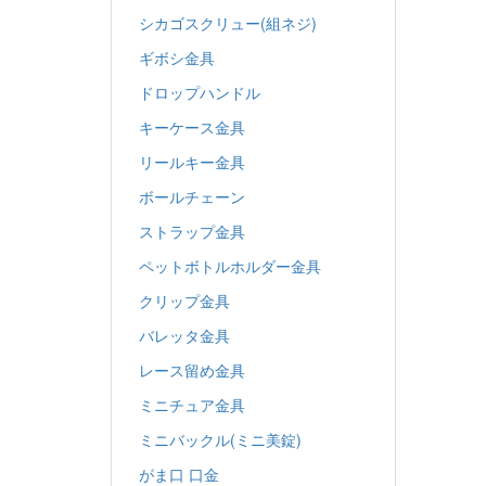
シカゴスクリュー(組ネジ)
ギボシ金具
ドロップハンドル
キーケース金具
リールキー金具
ボールチェーン
ストラップ金具
ペットボトルホルダー金具
クリップ金具
バレッタ金具
レース留め金具
ミニチュア金具
ミニバックル(ミニ美錠)
がま口 口金