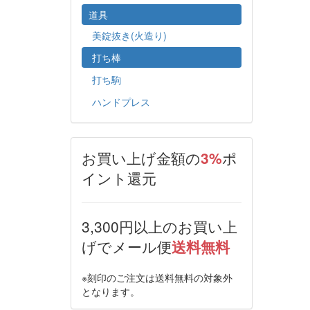
道具
美錠抜き(火造り)
打ち棒
打ち駒
ハンドプレス
お買い上げ金額の
3%
ポ
イント還元
3,300円以上のお買い上
げでメール便
送料無料
※刻印のご注文は送料無料の対象外
となります。